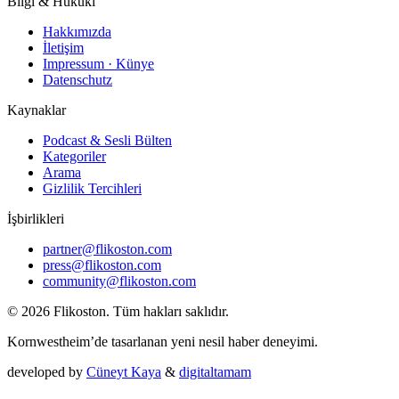
Bilgi & Hukuki
Hakkımızda
İletişim
Impressum · Künye
Datenschutz
Kaynaklar
Podcast & Sesli Bülten
Kategoriler
Arama
Gizlilik Tercihleri
İşbirlikleri
partner@flikoston.com
press@flikoston.com
community@flikoston.com
© 2026 Flikoston. Tüm hakları saklıdır.
Kornwestheim’de tasarlanan yeni nesil haber deneyimi.
developed by
Cüneyt Kaya
&
digitaltamam