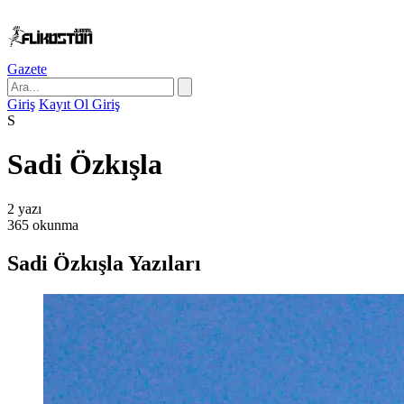
Gazete
Giriş
Kayıt Ol
Giriş
S
Sadi Özkışla
2
yazı
365
okunma
Sadi Özkışla Yazıları