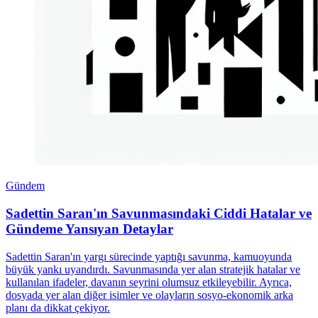
Gündem
Sadettin Saran'ın Savunmasındaki Ciddi Hatalar ve
Gündeme Yansıyan Detaylar
Sadettin Saran'ın yargı sürecinde yaptığı savunma, kamuoyunda
büyük yankı uyandırdı. Savunmasında yer alan stratejik hatalar ve
kullanılan ifadeler, davanın seyrini olumsuz etkileyebilir. Ayrıca,
dosyada yer alan diğer isimler ve olayların sosyo-ekonomik arka
planı da dikkat çekiyor.