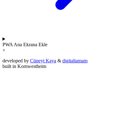
PWA
Ana Ekrana Ekle
+
developed by
Cüneyt Kaya
&
digitaltamam
built in Kornwestheim