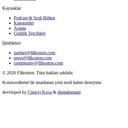
Kaynaklar
Podcast & Sesli Bülten
Kategoriler
Arama
Gizlilik Tercihleri
İşbirlikleri
partner@flikoston.com
press@flikoston.com
community@flikoston.com
© 2026 Flikoston. Tüm hakları saklıdır.
Kornwestheim’de tasarlanan yeni nesil haber deneyimi.
developed by
Cüneyt Kaya
&
digitaltamam