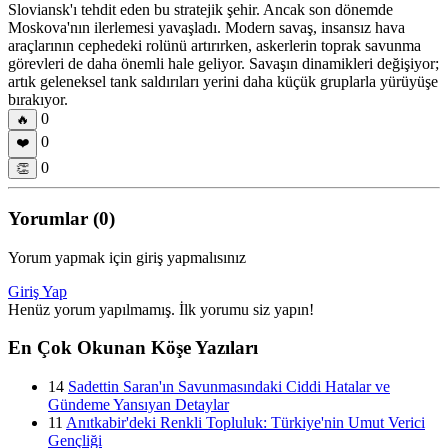
Sloviansk'ı tehdit eden bu stratejik şehir. Ancak son dönemde
Moskova'nın ilerlemesi yavaşladı. Modern savaş, insansız hava
araçlarının cephedeki rolünü artırırken, askerlerin toprak savunma
görevleri de daha önemli hale geliyor. Savaşın dinamikleri değişiyor;
artık geleneksel tank saldırıları yerini daha küçük gruplarla yürüyüşe
bırakıyor.
0
🔥
0
❤️
0
👏
Yorumlar (0)
Yorum yapmak için giriş yapmalısınız
Giriş Yap
Henüz yorum yapılmamış. İlk yorumu siz yapın!
En Çok Okunan Köşe Yazıları
14
Sadettin Saran'ın Savunmasındaki Ciddi Hatalar ve
Gündeme Yansıyan Detaylar
11
Anıtkabir'deki Renkli Topluluk: Türkiye'nin Umut Verici
Gençliği