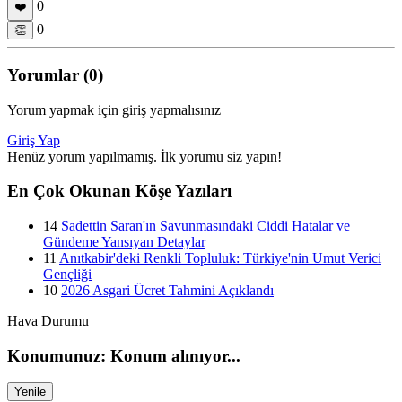
0
❤️
0
👏
Yorumlar (0)
Yorum yapmak için giriş yapmalısınız
Giriş Yap
Henüz yorum yapılmamış. İlk yorumu siz yapın!
En Çok Okunan Köşe Yazıları
14
Sadettin Saran'ın Savunmasındaki Ciddi Hatalar ve
Gündeme Yansıyan Detaylar
11
Anıtkabir'deki Renkli Topluluk: Türkiye'nin Umut Verici
Gençliği
10
2026 Asgari Ücret Tahmini Açıklandı
Hava Durumu
Konumunuz: Konum alınıyor...
Yenile