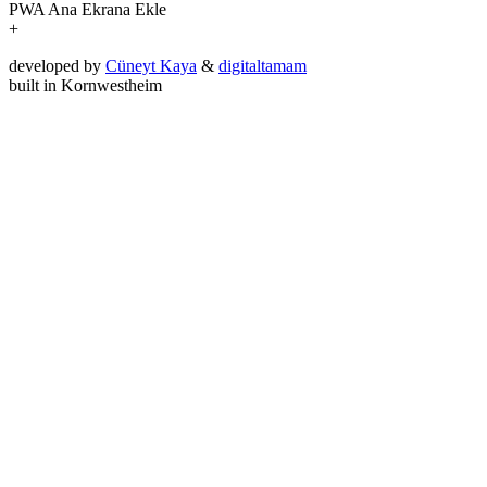
PWA
Ana Ekrana Ekle
+
developed by
Cüneyt Kaya
&
digitaltamam
built in Kornwestheim