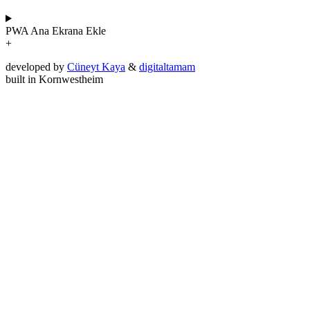
PWA
Ana Ekrana Ekle
+
developed by
Cüneyt Kaya
&
digitaltamam
built in Kornwestheim