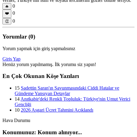
veriler, Türkiye'nin isim ve soyadı tercihlerini gözler önüne seriyor.
0
🔥
0
❤️
0
👏
Yorumlar (0)
Yorum yapmak için giriş yapmalısınız
Giriş Yap
Henüz yorum yapılmamış. İlk yorumu siz yapın!
En Çok Okunan Köşe Yazıları
15
Sadettin Saran'ın Savunmasındaki Ciddi Hatalar ve
Gündeme Yansıyan Detaylar
14
Anıtkabir'deki Renkli Topluluk: Türkiye'nin Umut Verici
Gençliği
10
2026 Asgari Ücret Tahmini Açıklandı
Hava Durumu
Konumunuz: Konum alınıyor...