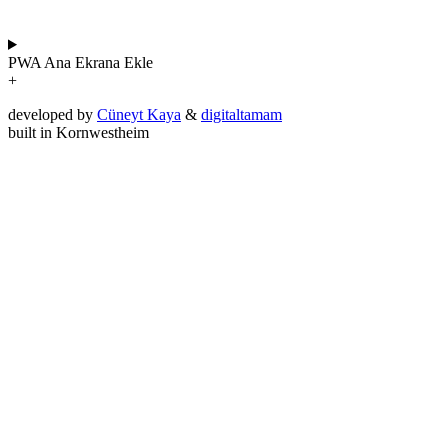
PWA
Ana Ekrana Ekle
+
developed by
Cüneyt Kaya
&
digitaltamam
built in Kornwestheim