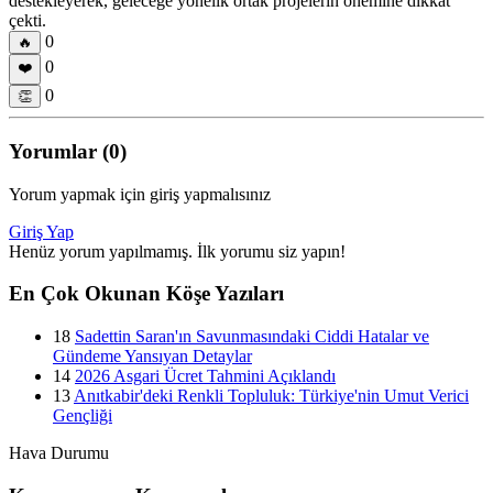
destekleyerek, geleceğe yönelik ortak projelerin önemine dikkat
çekti.
0
🔥
0
❤️
0
👏
Yorumlar (0)
Yorum yapmak için giriş yapmalısınız
Giriş Yap
Henüz yorum yapılmamış. İlk yorumu siz yapın!
En Çok Okunan Köşe Yazıları
18
Sadettin Saran'ın Savunmasındaki Ciddi Hatalar ve
Gündeme Yansıyan Detaylar
14
2026 Asgari Ücret Tahmini Açıklandı
13
Anıtkabir'deki Renkli Topluluk: Türkiye'nin Umut Verici
Gençliği
Hava Durumu