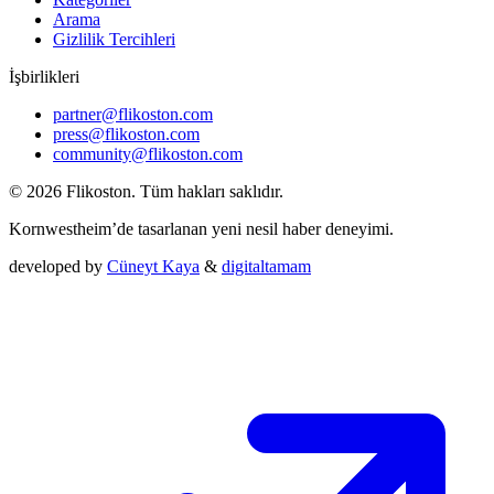
Arama
Gizlilik Tercihleri
İşbirlikleri
partner@flikoston.com
press@flikoston.com
community@flikoston.com
© 2026 Flikoston. Tüm hakları saklıdır.
Kornwestheim’de tasarlanan yeni nesil haber deneyimi.
developed by
Cüneyt Kaya
&
digitaltamam