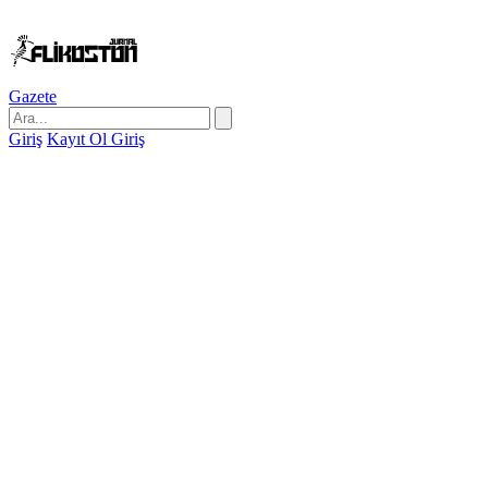
Gazete
Giriş
Kayıt Ol
Giriş