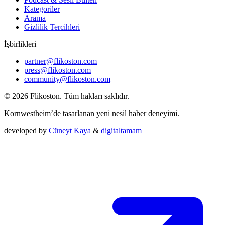
Kategoriler
Arama
Gizlilik Tercihleri
İşbirlikleri
partner@flikoston.com
press@flikoston.com
community@flikoston.com
© 2026 Flikoston. Tüm hakları saklıdır.
Kornwestheim’de tasarlanan yeni nesil haber deneyimi.
developed by
Cüneyt Kaya
&
digitaltamam