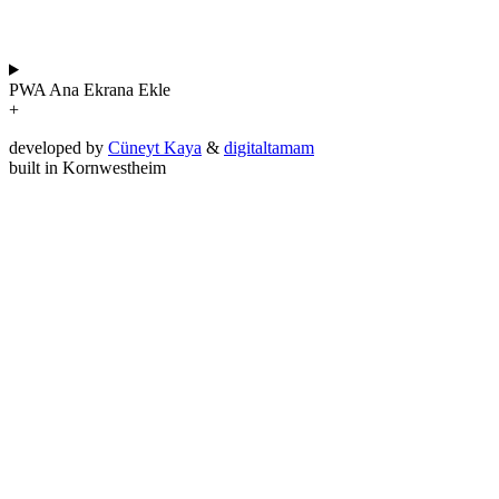
PWA
Ana Ekrana Ekle
+
developed by
Cüneyt Kaya
&
digitaltamam
built in Kornwestheim