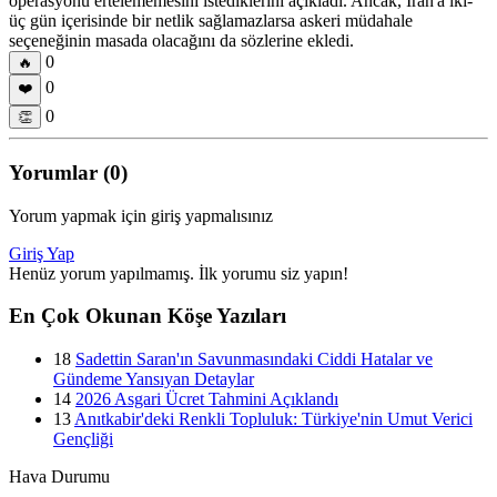
operasyonu ertelememesini istediklerini açıkladı. Ancak, İran'a iki-
üç gün içerisinde bir netlik sağlamazlarsa askeri müdahale
seçeneğinin masada olacağını da sözlerine ekledi.
0
🔥
0
❤️
0
👏
Yorumlar (0)
Yorum yapmak için giriş yapmalısınız
Giriş Yap
Henüz yorum yapılmamış. İlk yorumu siz yapın!
En Çok Okunan Köşe Yazıları
18
Sadettin Saran'ın Savunmasındaki Ciddi Hatalar ve
Gündeme Yansıyan Detaylar
14
2026 Asgari Ücret Tahmini Açıklandı
13
Anıtkabir'deki Renkli Topluluk: Türkiye'nin Umut Verici
Gençliği
Hava Durumu