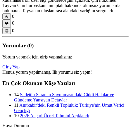
kutlamalara bir özel elçi göndereceğini açıkladı. Çin hükümeti,
Tayvan Cumhurbaşkanı'nın iptali hakkında olumsuz yorumlarda
bulunarak Tayvan'ın uluslararası alandaki varlığını sorguladı.
0
🔥
0
❤️
0
👏
Yorumlar (0)
Yorum yapmak için giriş yapmalısınız
Giriş Yap
Henüz yorum yapılmamış. İlk yorumu siz yapın!
En Çok Okunan Köşe Yazıları
14
Sadettin Saran'ın Savunmasındaki Ciddi Hatalar ve
Gündeme Yansıyan Detaylar
11
Anıtkabir'deki Renkli Topluluk: Türkiye'nin Umut Verici
Gençliği
10
2026 Asgari Ücret Tahmini Açıklandı
Hava Durumu