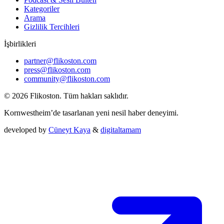
Kategoriler
Arama
Gizlilik Tercihleri
İşbirlikleri
partner@flikoston.com
press@flikoston.com
community@flikoston.com
© 2026 Flikoston. Tüm hakları saklıdır.
Kornwestheim’de tasarlanan yeni nesil haber deneyimi.
developed by
Cüneyt Kaya
&
digitaltamam