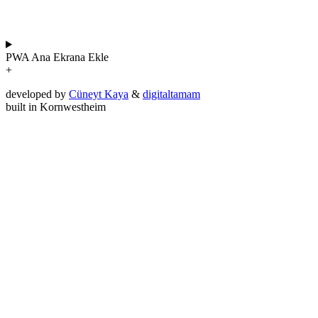
PWA
Ana Ekrana Ekle
+
developed by
Cüneyt Kaya
&
digitaltamam
built in Kornwestheim