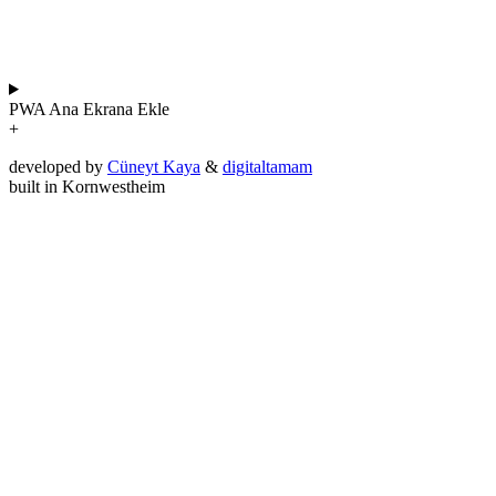
PWA
Ana Ekrana Ekle
+
developed by
Cüneyt Kaya
&
digitaltamam
built in Kornwestheim