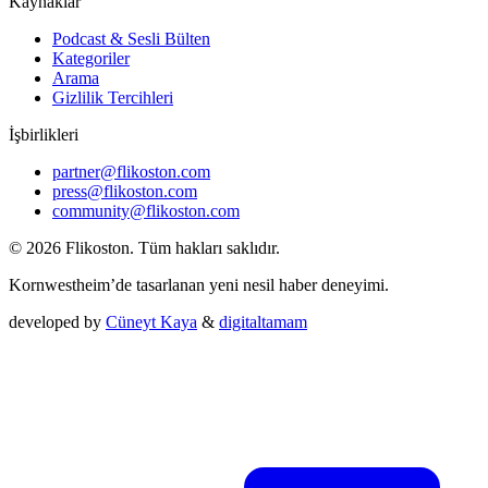
Kaynaklar
Podcast & Sesli Bülten
Kategoriler
Arama
Gizlilik Tercihleri
İşbirlikleri
partner@flikoston.com
press@flikoston.com
community@flikoston.com
© 2026 Flikoston. Tüm hakları saklıdır.
Kornwestheim’de tasarlanan yeni nesil haber deneyimi.
developed by
Cüneyt Kaya
&
digitaltamam