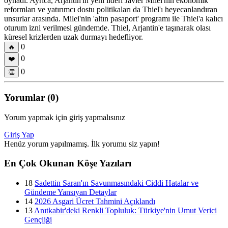
oynadı. Ayrıca, Arjantin'in yeni lideri Javier Milei'nin ekonomik
reformları ve yatırımcı dostu politikaları da Thiel'ı heyecanlandıran
unsurlar arasında. Milei'nin 'altın pasaport' programı ile Thiel'a kalıcı
oturum izni verilmesi gündemde. Thiel, Arjantin'e taşınarak olası
küresel krizlerden uzak durmayı hedefliyor.
0
🔥
0
❤️
0
👏
Yorumlar (0)
Yorum yapmak için giriş yapmalısınız
Giriş Yap
Henüz yorum yapılmamış. İlk yorumu siz yapın!
En Çok Okunan Köşe Yazıları
18
Sadettin Saran'ın Savunmasındaki Ciddi Hatalar ve
Gündeme Yansıyan Detaylar
14
2026 Asgari Ücret Tahmini Açıklandı
13
Anıtkabir'deki Renkli Topluluk: Türkiye'nin Umut Verici
Gençliği