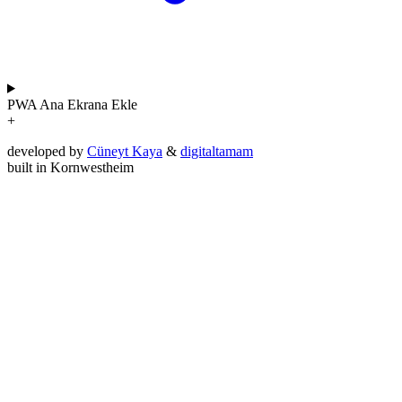
PWA
Ana Ekrana Ekle
+
developed by
Cüneyt Kaya
&
digitaltamam
built in Kornwestheim