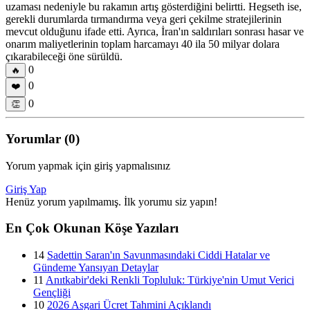
uzaması nedeniyle bu rakamın artış gösterdiğini belirtti. Hegseth ise,
gerekli durumlarda tırmandırma veya geri çekilme stratejilerinin
mevcut olduğunu ifade etti. Ayrıca, İran'ın saldırıları sonrası hasar ve
onarım maliyetlerinin toplam harcamayı 40 ila 50 milyar dolara
çıkarabileceği öne sürüldü.
0
🔥
0
❤️
0
👏
Yorumlar (0)
Yorum yapmak için giriş yapmalısınız
Giriş Yap
Henüz yorum yapılmamış. İlk yorumu siz yapın!
En Çok Okunan Köşe Yazıları
14
Sadettin Saran'ın Savunmasındaki Ciddi Hatalar ve
Gündeme Yansıyan Detaylar
11
Anıtkabir'deki Renkli Topluluk: Türkiye'nin Umut Verici
Gençliği
10
2026 Asgari Ücret Tahmini Açıklandı