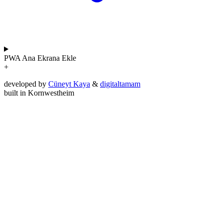
PWA
Ana Ekrana Ekle
+
developed by
Cüneyt Kaya
&
digitaltamam
built in Kornwestheim