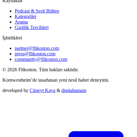
Kaynaklar
Podcast & Sesli Bülten
Kategoriler
Arama
Gizlilik Tercihleri
İşbirlikleri
partner@flikoston.com
press@flikoston.com
community@flikoston.com
© 2026 Flikoston. Tüm hakları saklıdır.
Kornwestheim’de tasarlanan yeni nesil haber deneyimi.
developed by
Cüneyt Kaya
&
digitaltamam