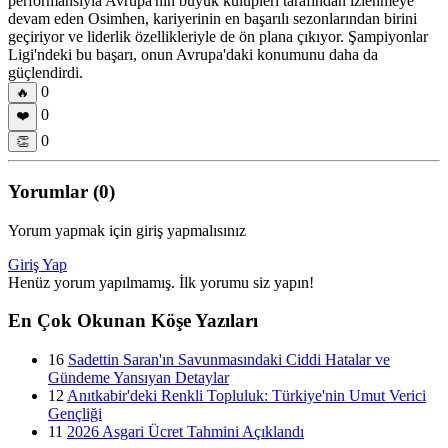
performansıyla Avrupa'nın büyük kulüpleri tarafından izlenmeye
devam eden Osimhen, kariyerinin en başarılı sezonlarından birini
geçiriyor ve liderlik özellikleriyle de ön plana çıkıyor. Şampiyonlar
Ligi'ndeki bu başarı, onun Avrupa'daki konumunu daha da
güçlendirdi.
0
🔥
0
❤️
0
👏
Yorumlar (0)
Yorum yapmak için giriş yapmalısınız
Giriş Yap
Henüz yorum yapılmamış. İlk yorumu siz yapın!
En Çok Okunan Köşe Yazıları
16
Sadettin Saran'ın Savunmasındaki Ciddi Hatalar ve
Gündeme Yansıyan Detaylar
12
Anıtkabir'deki Renkli Topluluk: Türkiye'nin Umut Verici
Gençliği
11
2026 Asgari Ücret Tahmini Açıklandı