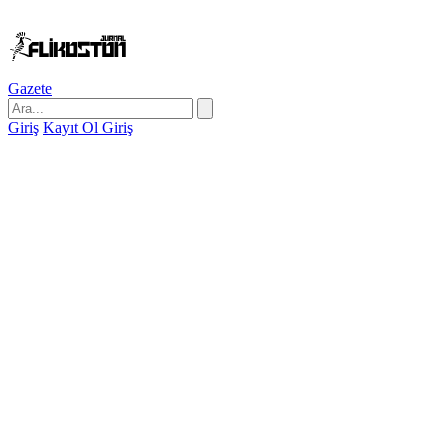
Gazete
Giriş
Kayıt Ol
Giriş