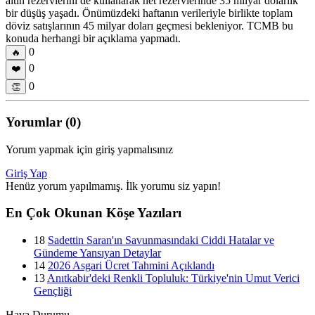
altın rezervlerini de kullanarak net rezervlerinde 35 milyar dolarlık
bir düşüş yaşadı. Önümüzdeki haftanın verileriyle birlikte toplam
döviz satışlarının 45 milyar doları geçmesi bekleniyor. TCMB bu
konuda herhangi bir açıklama yapmadı.
0
🔥
0
❤️
0
👏
Yorumlar (0)
Yorum yapmak için giriş yapmalısınız
Giriş Yap
Henüz yorum yapılmamış. İlk yorumu siz yapın!
En Çok Okunan Köşe Yazıları
18
Sadettin Saran'ın Savunmasındaki Ciddi Hatalar ve
Gündeme Yansıyan Detaylar
14
2026 Asgari Ücret Tahmini Açıklandı
13
Anıtkabir'deki Renkli Topluluk: Türkiye'nin Umut Verici
Gençliği
Hava Durumu