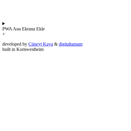
PWA
Ana Ekrana Ekle
+
developed by
Cüneyt Kaya
&
digitaltamam
built in Kornwestheim