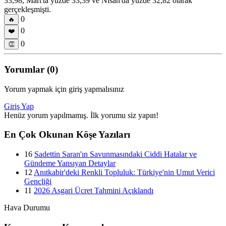
33,98, Mart'ta yüzde 33,39 ve Nisan'da yüzde 32,82 olarak
gerçekleşmişti.
0
🔥
0
❤️
0
👏
Yorumlar (0)
Yorum yapmak için giriş yapmalısınız
Giriş Yap
Henüz yorum yapılmamış. İlk yorumu siz yapın!
En Çok Okunan Köşe Yazıları
16
Sadettin Saran'ın Savunmasındaki Ciddi Hatalar ve
Gündeme Yansıyan Detaylar
12
Anıtkabir'deki Renkli Topluluk: Türkiye'nin Umut Verici
Gençliği
11
2026 Asgari Ücret Tahmini Açıklandı
Hava Durumu