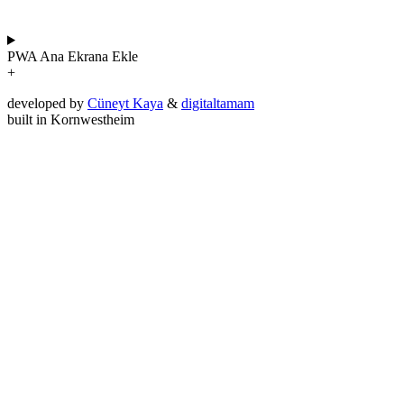
PWA
Ana Ekrana Ekle
+
developed by
Cüneyt Kaya
&
digitaltamam
built in Kornwestheim