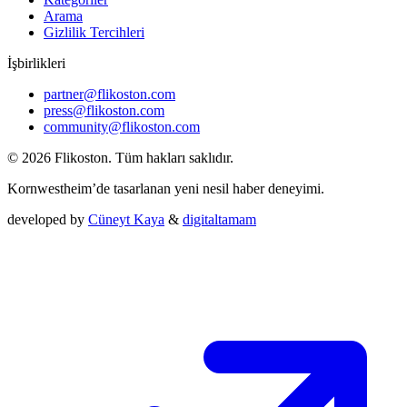
Arama
Gizlilik Tercihleri
İşbirlikleri
partner@flikoston.com
press@flikoston.com
community@flikoston.com
© 2026 Flikoston. Tüm hakları saklıdır.
Kornwestheim’de tasarlanan yeni nesil haber deneyimi.
developed by
Cüneyt Kaya
&
digitaltamam