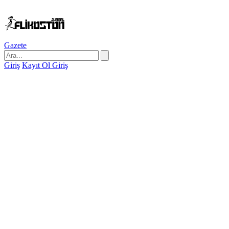
Gazete
Giriş
Kayıt Ol
Giriş