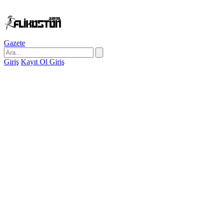
Gazete
Giriş
Kayıt Ol
Giriş