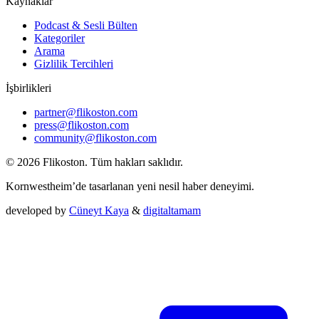
Kaynaklar
Podcast & Sesli Bülten
Kategoriler
Arama
Gizlilik Tercihleri
İşbirlikleri
partner@flikoston.com
press@flikoston.com
community@flikoston.com
© 2026 Flikoston. Tüm hakları saklıdır.
Kornwestheim’de tasarlanan yeni nesil haber deneyimi.
developed by
Cüneyt Kaya
&
digitaltamam