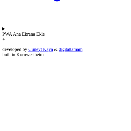
PWA
Ana Ekrana Ekle
+
developed by
Cüneyt Kaya
&
digitaltamam
built in Kornwestheim