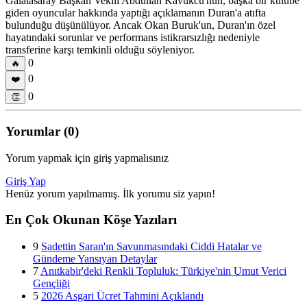
Galatasaray Başkan Vekili Abdullah Kavukcu'nun, başka bir kulübe
giden oyuncular hakkında yaptığı açıklamanın Duran'a atıfta
bulunduğu düşünülüyor. Ancak Okan Buruk'un, Duran'ın özel
hayatındaki sorunlar ve performans istikrarsızlığı nedeniyle
transferine karşı temkinli olduğu söyleniyor.
0
🔥
0
❤️
0
👏
Yorumlar (0)
Yorum yapmak için giriş yapmalısınız
Giriş Yap
Henüz yorum yapılmamış. İlk yorumu siz yapın!
En Çok Okunan Köşe Yazıları
9
Sadettin Saran'ın Savunmasındaki Ciddi Hatalar ve
Gündeme Yansıyan Detaylar
7
Anıtkabir'deki Renkli Topluluk: Türkiye'nin Umut Verici
Gençliği
5
2026 Asgari Ücret Tahmini Açıklandı