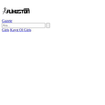
Gazete
Giriş
Kayıt Ol
Giriş