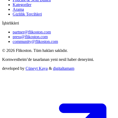
Kategoriler
Arama
Gizlilik Tercihleri
İşbirlikleri
partner@flikoston.com
press@flikoston.com
community@flikoston.com
© 2026 Flikoston. Tüm hakları saklıdır.
Kornwestheim’de tasarlanan yeni nesil haber deneyimi.
developed by
Cüneyt Kaya
&
digitaltamam