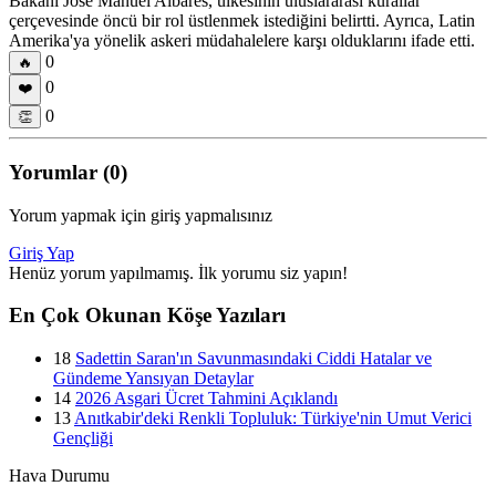
Bakanı Jose Manuel Albares, ülkesinin uluslararası kurallar
çerçevesinde öncü bir rol üstlenmek istediğini belirtti. Ayrıca, Latin
Amerika'ya yönelik askeri müdahalelere karşı olduklarını ifade etti.
0
🔥
0
❤️
0
👏
Yorumlar (0)
Yorum yapmak için giriş yapmalısınız
Giriş Yap
Henüz yorum yapılmamış. İlk yorumu siz yapın!
En Çok Okunan Köşe Yazıları
18
Sadettin Saran'ın Savunmasındaki Ciddi Hatalar ve
Gündeme Yansıyan Detaylar
14
2026 Asgari Ücret Tahmini Açıklandı
13
Anıtkabir'deki Renkli Topluluk: Türkiye'nin Umut Verici
Gençliği
Hava Durumu