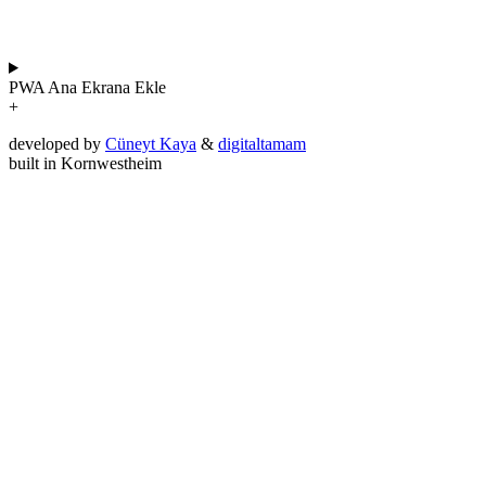
PWA
Ana Ekrana Ekle
+
developed by
Cüneyt Kaya
&
digitaltamam
built in Kornwestheim