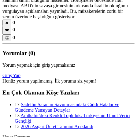
alanının sınırlı olduğunu hissettiler. Görüşmeler öncesinde İran
medyası, ABD'nin savaşa girmesinin arkasında İsrail'in olduğunu
vurgulayan açıklamaları yayınladı. Bu, müzakerelerin zorlu bir
zemin üzerinde başladığını gösteriyor.
0
🔥
0
❤️
0
👏
Yorumlar (0)
Yorum yapmak için giriş yapmalısınız
Giriş Yap
Henüz yorum yapılmamış. İlk yorumu siz yapın!
En Çok Okunan Köşe Yazıları
17
Sadettin Saran'ın Savunmasındaki Ciddi Hatalar ve
Gündeme Yansıyan Detaylar
13
Anıtkabir'deki Renkli Topluluk: Türkiye'nin Umut Verici
Gençliği
12
2026 Asgari Ücret Tahmini Açıklandı
Hava Durumu