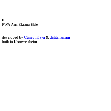
PWA
Ana Ekrana Ekle
+
developed by
Cüneyt Kaya
&
digitaltamam
built in Kornwestheim