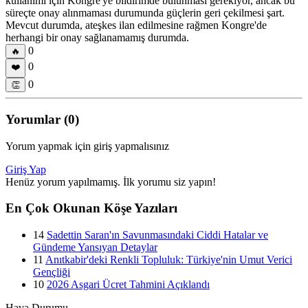
kullanımı için Kongre'ye bildirimde bulunması gerekiyor, ancak bu
süreçte onay alınmaması durumunda güçlerin geri çekilmesi şart.
Mevcut durumda, ateşkes ilan edilmesine rağmen Kongre'de
herhangi bir onay sağlanamamış durumda.
0
🔥
0
❤️
0
👏
Yorumlar (0)
Yorum yapmak için giriş yapmalısınız
Giriş Yap
Henüz yorum yapılmamış. İlk yorumu siz yapın!
En Çok Okunan Köşe Yazıları
14
Sadettin Saran'ın Savunmasındaki Ciddi Hatalar ve
Gündeme Yansıyan Detaylar
11
Anıtkabir'deki Renkli Topluluk: Türkiye'nin Umut Verici
Gençliği
10
2026 Asgari Ücret Tahmini Açıklandı
Hava Durumu