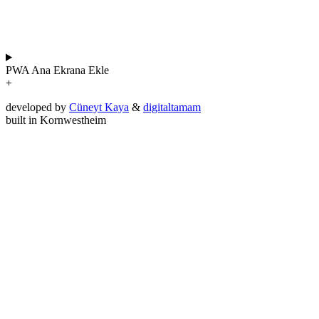
PWA
Ana Ekrana Ekle
+
developed by
Cüneyt Kaya
&
digitaltamam
built in Kornwestheim