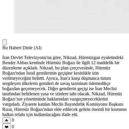
Bu Haberi Dinle (AI)
İran Devlet Televizyonu'na göre, Nikzad, Hürmüzgan eyaletindeki
Bender Abbas kentinde Hürmüz Boğazı ile ilgili 12 maddelik bir
düzenleme açıkladı. Nikzad, bu plan çerçevesinde, Hürmüz
Boğazı'ndan İsrail gemilerinin geçişine kesinlikle izin
verilmeyeceğini belirtti. Ayrıca, İran'a karşı düşmanca tutum
sergileyen ülkelerin gemileri de savaş tazminatı ödemedikçe
boğazdan geçemeyecek. Diğer gemilerin geçişi ise İran Meclisi
tarafından belirlenen yasa ve izinlere tabi olacak. Nikzad, Hürmüz
Boğazı’nın yönetiminde haklarından vazgeçmeyeceklerini
vurguladı. Ziyarete katılan Meclis Bayındırlık Komisyonu Başkanı
Rızai, Hürmüz Boğazı'ndan elde edilecek gelirin önemli bir kısmının
halkın refahı için kullanılacağını ifade etti.
0
🔥
0
❤️