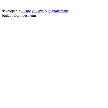
+
developed by
Cüneyt Kaya
&
digitaltamam
built in Kornwestheim