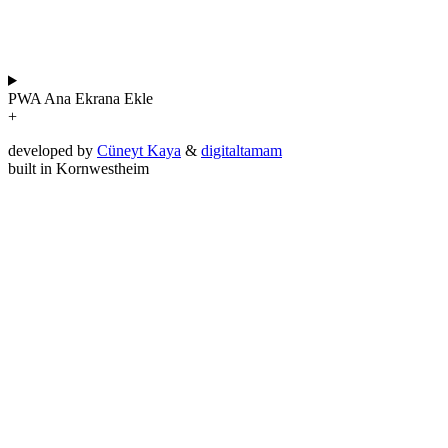
PWA
Ana Ekrana Ekle
+
developed by
Cüneyt Kaya
&
digitaltamam
built in Kornwestheim