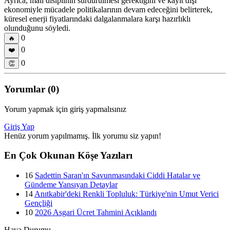
Ayrıca, mali disiplinin sürdürülmesi gerektiğini ve kayıt dışı
ekonomiyle mücadele politikalarının devam edeceğini belirterek,
küresel enerji fiyatlarındaki dalgalanmalara karşı hazırlıklı
olunduğunu söyledi.
0
🔥
0
❤️
0
👏
Yorumlar (0)
Yorum yapmak için giriş yapmalısınız
Giriş Yap
Henüz yorum yapılmamış. İlk yorumu siz yapın!
En Çok Okunan Köşe Yazıları
16
Sadettin Saran'ın Savunmasındaki Ciddi Hatalar ve
Gündeme Yansıyan Detaylar
14
Anıtkabir'deki Renkli Topluluk: Türkiye'nin Umut Verici
Gençliği
10
2026 Asgari Ücret Tahmini Açıklandı
Hava Durumu