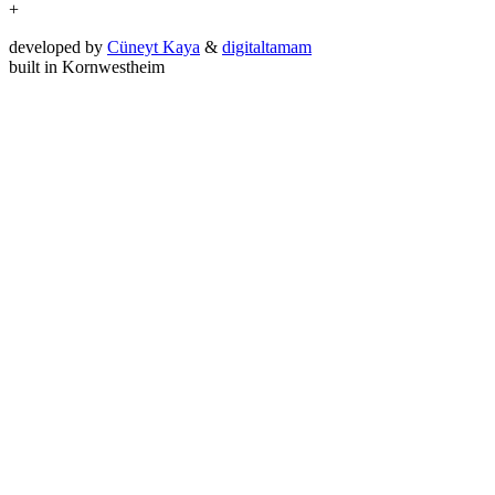
+
developed by
Cüneyt Kaya
&
digitaltamam
built in Kornwestheim