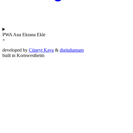
PWA
Ana Ekrana Ekle
+
developed by
Cüneyt Kaya
&
digitaltamam
built in Kornwestheim