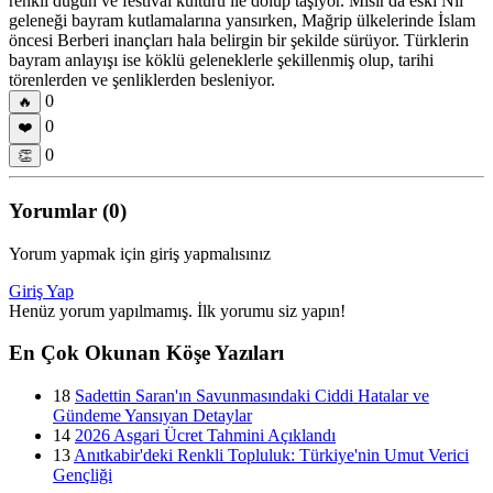
renkli düğün ve festival kültürü ile dolup taşıyor. Mısır'da eski Nil
geleneği bayram kutlamalarına yansırken, Mağrip ülkelerinde İslam
öncesi Berberi inançları hala belirgin bir şekilde sürüyor. Türklerin
bayram anlayışı ise köklü geleneklerle şekillenmiş olup, tarihi
törenlerden ve şenliklerden besleniyor.
0
🔥
0
❤️
0
👏
Yorumlar (0)
Yorum yapmak için giriş yapmalısınız
Giriş Yap
Henüz yorum yapılmamış. İlk yorumu siz yapın!
En Çok Okunan Köşe Yazıları
18
Sadettin Saran'ın Savunmasındaki Ciddi Hatalar ve
Gündeme Yansıyan Detaylar
14
2026 Asgari Ücret Tahmini Açıklandı
13
Anıtkabir'deki Renkli Topluluk: Türkiye'nin Umut Verici
Gençliği