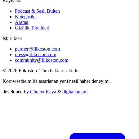
Kaynaklar
Podcast & Sesli Bülten
Kategoriler
Arama
Gizlilik Tercihleri
İşbirlikleri
partner@flikoston.com
press@flikoston.com
community@flikoston.com
© 2026 Flikoston. Tüm hakları saklıdır.
Kornwestheim’de tasarlanan yeni nesil haber deneyimi.
developed by
Cüneyt Kaya
&
digitaltamam