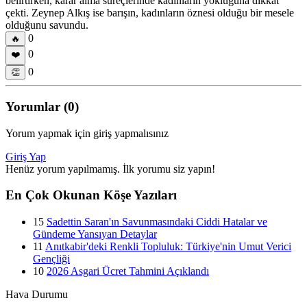
belirtirken, karar alma süreçlerinde kadınların yokluğuna dikkat
çekti. Zeynep Alkış ise barışın, kadınların öznesi olduğu bir mesele
olduğunu savundu.
0
🔥
0
❤️
0
👏
Yorumlar (0)
Yorum yapmak için giriş yapmalısınız
Giriş Yap
Henüz yorum yapılmamış. İlk yorumu siz yapın!
En Çok Okunan Köşe Yazıları
15
Sadettin Saran'ın Savunmasındaki Ciddi Hatalar ve
Gündeme Yansıyan Detaylar
11
Anıtkabir'deki Renkli Topluluk: Türkiye'nin Umut Verici
Gençliği
10
2026 Asgari Ücret Tahmini Açıklandı
Hava Durumu