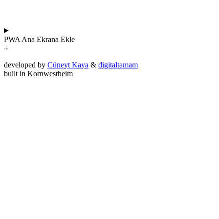
PWA
Ana Ekrana Ekle
+
developed by
Cüneyt Kaya
&
digitaltamam
built in Kornwestheim