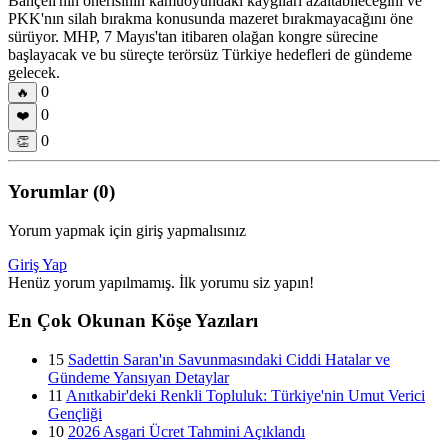
Bahçeli'nin önerisinin kamuoyundaki kaygıları azaltabileceğini ve
PKK'nın silah bırakma konusunda mazeret bırakmayacağını öne
sürüyor. MHP, 7 Mayıs'tan itibaren olağan kongre sürecine
başlayacak ve bu süreçte terörsüz Türkiye hedefleri de gündeme
gelecek.
0
🔥
0
❤️
0
👏
Yorumlar (0)
Yorum yapmak için giriş yapmalısınız
Giriş Yap
Henüz yorum yapılmamış. İlk yorumu siz yapın!
En Çok Okunan Köşe Yazıları
15
Sadettin Saran'ın Savunmasındaki Ciddi Hatalar ve
Gündeme Yansıyan Detaylar
11
Anıtkabir'deki Renkli Topluluk: Türkiye'nin Umut Verici
Gençliği
10
2026 Asgari Ücret Tahmini Açıklandı