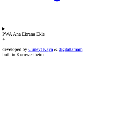
PWA
Ana Ekrana Ekle
+
developed by
Cüneyt Kaya
&
digitaltamam
built in Kornwestheim