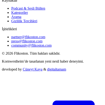
Kaynaklar
Podcast & Sesli Bülten
Kategoriler
Arama
Gizlilik Tercihleri
İşbirlikleri
partner@flikoston.com
press@flikoston.com
community@flikoston.com
© 2026 Flikoston. Tüm hakları saklıdır.
Kornwestheim’de tasarlanan yeni nesil haber deneyimi.
developed by
Cüneyt Kaya
&
digitaltamam