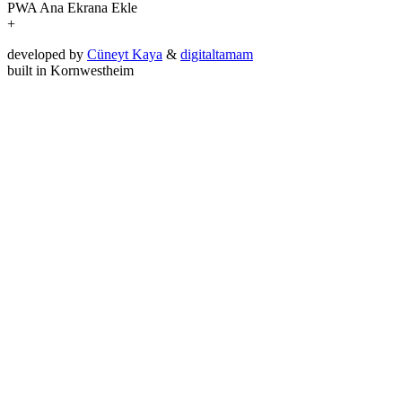
PWA
Ana Ekrana Ekle
+
developed by
Cüneyt Kaya
&
digitaltamam
built in Kornwestheim