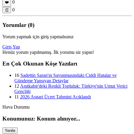
0
❤️
0
👏
Yorumlar (0)
Yorum yapmak için giriş yapmalısınız
Giriş Yap
Henüz yorum yapılmamış. İlk yorumu siz yapın!
En Çok Okunan Köşe Yazıları
16
Sadettin Saran'ın Savunmasındaki Ciddi Hatalar ve
Gündeme Yansıyan Detaylar
12
Anıtkabir'deki Renkli Topluluk: Türkiye'nin Umut Verici
Gençliği
11
2026 Asgari Ücret Tahmini Açıklandı
Hava Durumu
Konumunuz: Konum alınıyor...
Yenile