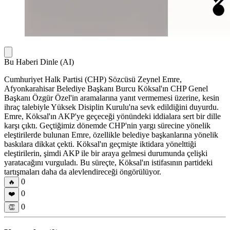
Bu Haberi Dinle (AI)
Cumhuriyet Halk Partisi (CHP) Sözcüsü Zeynel Emre,
Afyonkarahisar Belediye Başkanı Burcu Köksal'ın CHP Genel
Başkanı Özgür Özel'in aramalarına yanıt vermemesi üzerine, kesin
ihraç talebiyle Yüksek Disiplin Kurulu'na sevk edildiğini duyurdu.
Emre, Köksal'ın AKP'ye geçeceği yönündeki iddialara sert bir dille
karşı çıktı. Geçtiğimiz dönemde CHP'nin yargı sürecine yönelik
eleştirilerde bulunan Emre, özellikle belediye başkanlarına yönelik
baskılara dikkat çekti. Köksal'ın geçmişte iktidara yönelttiği
eleştirilerin, şimdi AKP ile bir araya gelmesi durumunda çelişki
yaratacağını vurguladı. Bu süreçte, Köksal'ın istifasının partideki
tartışmaları daha da alevlendireceği öngörülüyor.
0
🔥
0
❤️
0
👏