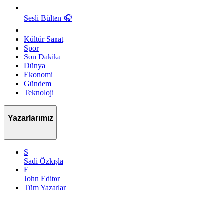
Sesli Bülten
🎧
Kültür Sanat
Spor
Son Dakika
Dünya
Ekonomi
Gündem
Teknoloji
Yazarlarımız
–
S
Sadi Özkışla
E
John Editor
Tüm Yazarlar