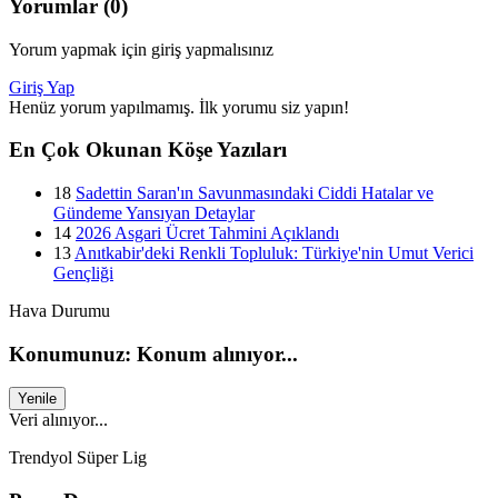
Yorumlar (0)
Yorum yapmak için giriş yapmalısınız
Giriş Yap
Henüz yorum yapılmamış. İlk yorumu siz yapın!
En Çok Okunan Köşe Yazıları
18
Sadettin Saran'ın Savunmasındaki Ciddi Hatalar ve
Gündeme Yansıyan Detaylar
14
2026 Asgari Ücret Tahmini Açıklandı
13
Anıtkabir'deki Renkli Topluluk: Türkiye'nin Umut Verici
Gençliği
Hava Durumu
Konumunuz: Konum alınıyor...
Yenile
Veri alınıyor...
Trendyol Süper Lig