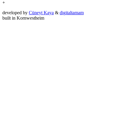
+
developed by
Cüneyt Kaya
&
digitaltamam
built in Kornwestheim