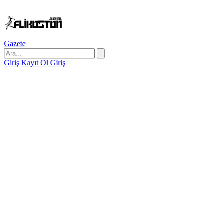
Gazete
Giriş
Kayıt Ol
Giriş