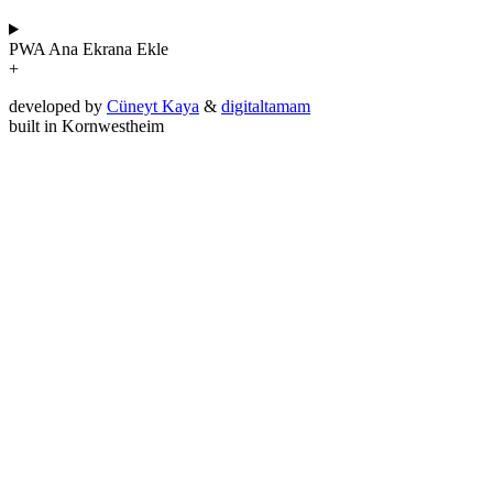
PWA
Ana Ekrana Ekle
+
developed by
Cüneyt Kaya
&
digitaltamam
built in Kornwestheim