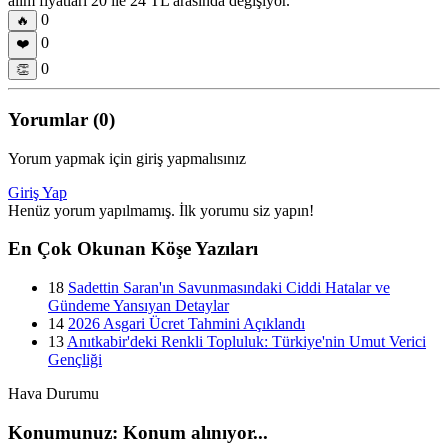
alım fiyatları 20 ile 24 TL arasında değişiyor.
0
🔥
0
❤️
0
👏
Yorumlar (0)
Yorum yapmak için giriş yapmalısınız
Giriş Yap
Henüz yorum yapılmamış. İlk yorumu siz yapın!
En Çok Okunan Köşe Yazıları
18
Sadettin Saran'ın Savunmasındaki Ciddi Hatalar ve
Gündeme Yansıyan Detaylar
14
2026 Asgari Ücret Tahmini Açıklandı
13
Anıtkabir'deki Renkli Topluluk: Türkiye'nin Umut Verici
Gençliği
Hava Durumu
Konumunuz: Konum alınıyor...