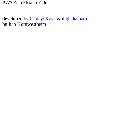
PWA
Ana Ekrana Ekle
+
developed by
Cüneyt Kaya
&
digitaltamam
built in Kornwestheim