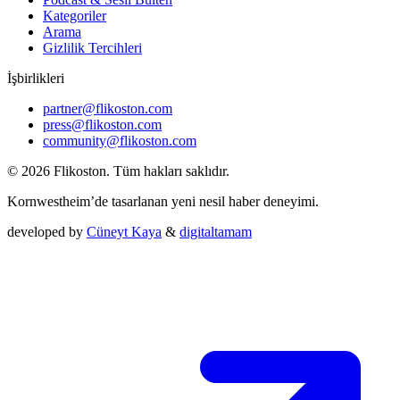
Kategoriler
Arama
Gizlilik Tercihleri
İşbirlikleri
partner@flikoston.com
press@flikoston.com
community@flikoston.com
© 2026 Flikoston. Tüm hakları saklıdır.
Kornwestheim’de tasarlanan yeni nesil haber deneyimi.
developed by
Cüneyt Kaya
&
digitaltamam