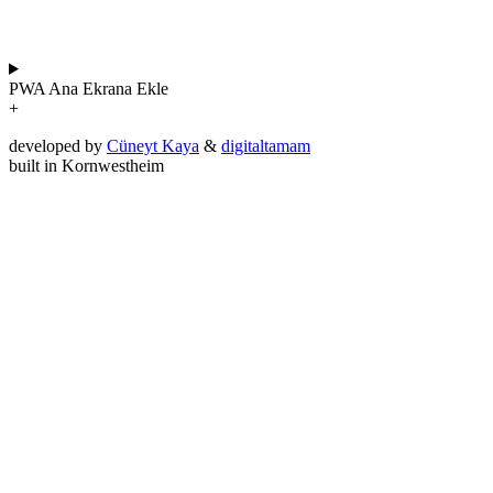
PWA
Ana Ekrana Ekle
+
developed by
Cüneyt Kaya
&
digitaltamam
built in Kornwestheim