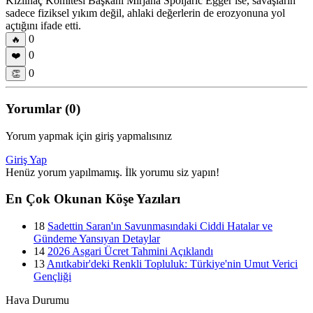
Kızılhaç Komitesi Başkanı Mirjana Spoljaric Egger ise, savaşların
sadece fiziksel yıkım değil, ahlaki değerlerin de erozyonuna yol
açtığını ifade etti.
0
🔥
0
❤️
0
👏
Yorumlar (0)
Yorum yapmak için giriş yapmalısınız
Giriş Yap
Henüz yorum yapılmamış. İlk yorumu siz yapın!
En Çok Okunan Köşe Yazıları
18
Sadettin Saran'ın Savunmasındaki Ciddi Hatalar ve
Gündeme Yansıyan Detaylar
14
2026 Asgari Ücret Tahmini Açıklandı
13
Anıtkabir'deki Renkli Topluluk: Türkiye'nin Umut Verici
Gençliği
Hava Durumu