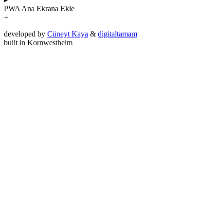
PWA
Ana Ekrana Ekle
+
developed by
Cüneyt Kaya
&
digitaltamam
built in Kornwestheim