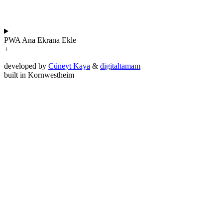
PWA
Ana Ekrana Ekle
+
developed by
Cüneyt Kaya
&
digitaltamam
built in Kornwestheim