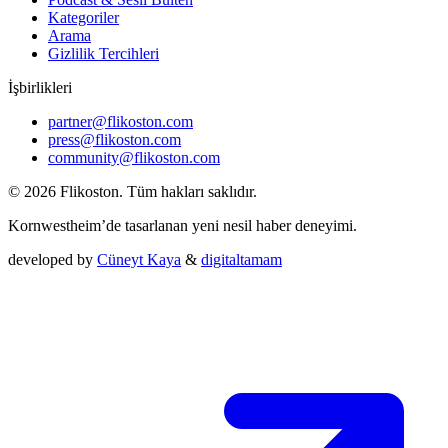
Kategoriler
Arama
Gizlilik Tercihleri
İşbirlikleri
partner@flikoston.com
press@flikoston.com
community@flikoston.com
© 2026 Flikoston. Tüm hakları saklıdır.
Kornwestheim’de tasarlanan yeni nesil haber deneyimi.
developed by
Cüneyt Kaya
&
digitaltamam