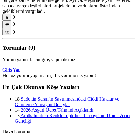
bir çaba sarf ettiklerini dile getirdi. Ayrıca, eleştirilere yanıt vererek,
sahada gerçekleştirdikleri projelerle bu zorlukların üstesinden
geldiklerini vurguladı.
0
🔥
0
❤️
0
👏
Yorumlar (0)
Yorum yapmak için giriş yapmalısınız
Giriş Yap
Henüz yorum yapılmamış. İlk yorumu siz yapın!
En Çok Okunan Köşe Yazıları
18
Sadettin Saran'ın Savunmasındaki Ciddi Hatalar ve
Gündeme Yansıyan Detaylar
14
2026 Asgari Ücret Tahmini Açıklandı
13
Anıtkabir'deki Renkli Topluluk: Türkiye'nin Umut Verici
Gençliği
Hava Durumu