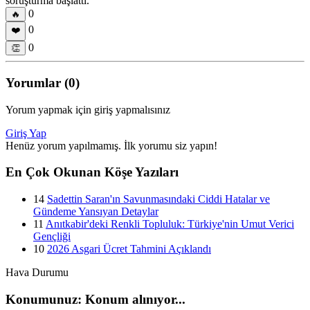
soruşturma başlattı.
0
🔥
0
❤️
0
👏
Yorumlar (0)
Yorum yapmak için giriş yapmalısınız
Giriş Yap
Henüz yorum yapılmamış. İlk yorumu siz yapın!
En Çok Okunan Köşe Yazıları
14
Sadettin Saran'ın Savunmasındaki Ciddi Hatalar ve
Gündeme Yansıyan Detaylar
11
Anıtkabir'deki Renkli Topluluk: Türkiye'nin Umut Verici
Gençliği
10
2026 Asgari Ücret Tahmini Açıklandı
Hava Durumu
Konumunuz: Konum alınıyor...