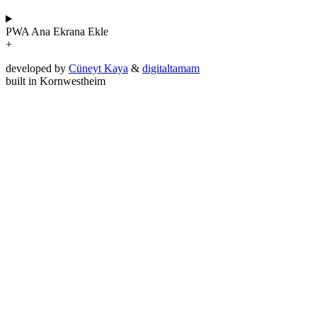
PWA
Ana Ekrana Ekle
+
developed by
Cüneyt Kaya
&
digitaltamam
built in Kornwestheim