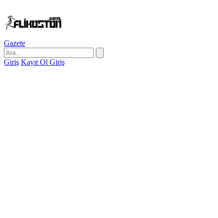
Gazete
Giriş
Kayıt Ol
Giriş