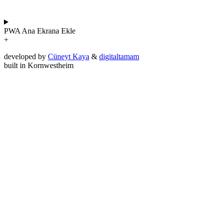
PWA
Ana Ekrana Ekle
+
developed by
Cüneyt Kaya
&
digitaltamam
built in Kornwestheim