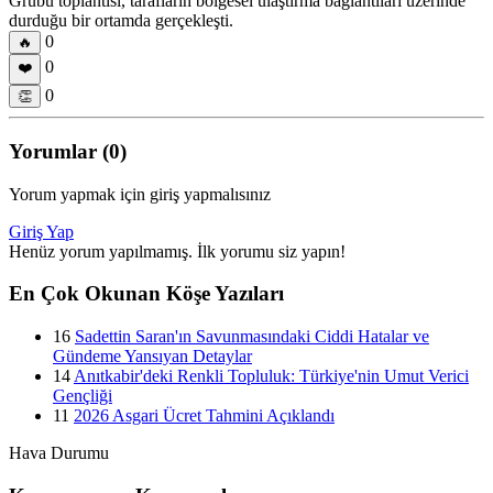
Grubu toplantısı, tarafların bölgesel ulaştırma bağlantıları üzerinde
durduğu bir ortamda gerçekleşti.
0
🔥
0
❤️
0
👏
Yorumlar (0)
Yorum yapmak için giriş yapmalısınız
Giriş Yap
Henüz yorum yapılmamış. İlk yorumu siz yapın!
En Çok Okunan Köşe Yazıları
16
Sadettin Saran'ın Savunmasındaki Ciddi Hatalar ve
Gündeme Yansıyan Detaylar
14
Anıtkabir'deki Renkli Topluluk: Türkiye'nin Umut Verici
Gençliği
11
2026 Asgari Ücret Tahmini Açıklandı
Hava Durumu