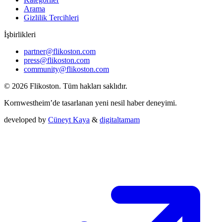
Arama
Gizlilik Tercihleri
İşbirlikleri
partner@flikoston.com
press@flikoston.com
community@flikoston.com
© 2026 Flikoston. Tüm hakları saklıdır.
Kornwestheim’de tasarlanan yeni nesil haber deneyimi.
developed by
Cüneyt Kaya
&
digitaltamam