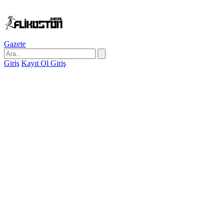
Gazete
Giriş
Kayıt Ol
Giriş