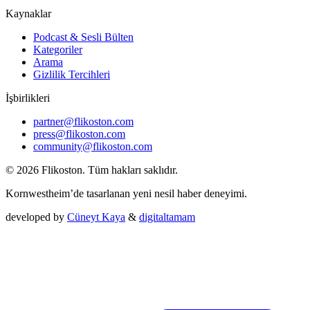
Kaynaklar
Podcast & Sesli Bülten
Kategoriler
Arama
Gizlilik Tercihleri
İşbirlikleri
partner@flikoston.com
press@flikoston.com
community@flikoston.com
© 2026 Flikoston. Tüm hakları saklıdır.
Kornwestheim’de tasarlanan yeni nesil haber deneyimi.
developed by
Cüneyt Kaya
&
digitaltamam