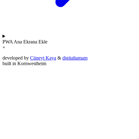
PWA
Ana Ekrana Ekle
+
developed by
Cüneyt Kaya
&
digitaltamam
built in Kornwestheim