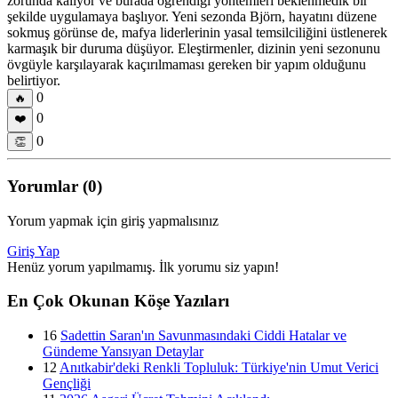
zorunda kalıyor ve burada öğrendiği yöntemleri beklenmedik bir
şekilde uygulamaya başlıyor. Yeni sezonda Björn, hayatını düzene
sokmuş görünse de, mafya liderlerinin yasal temsilciliğini üstlenerek
karmaşık bir duruma düşüyor. Eleştirmenler, dizinin yeni sezonunu
övgüyle karşılayarak kaçırılmaması gereken bir yapım olduğunu
belirtiyor.
0
🔥
0
❤️
0
👏
Yorumlar (0)
Yorum yapmak için giriş yapmalısınız
Giriş Yap
Henüz yorum yapılmamış. İlk yorumu siz yapın!
En Çok Okunan Köşe Yazıları
16
Sadettin Saran'ın Savunmasındaki Ciddi Hatalar ve
Gündeme Yansıyan Detaylar
12
Anıtkabir'deki Renkli Topluluk: Türkiye'nin Umut Verici
Gençliği