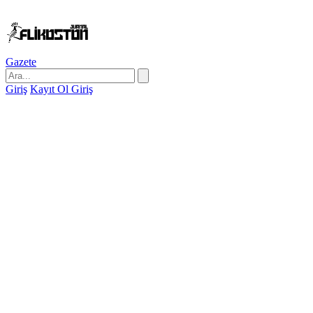
Gazete
Giriş
Kayıt Ol
Giriş